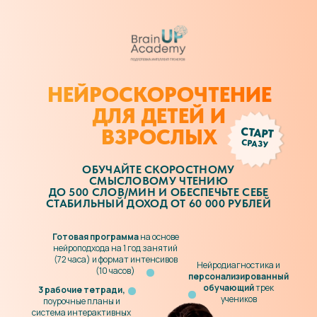
НЕЙРОСКОРОЧТЕНИЕ
ДЛЯ ДЕТЕЙ И
ВЗРОСЛЫХ
СТАРТ
СРАЗУ
ОБУЧАЙТЕ СКОРОСТНОМУ
СМЫСЛОВОМУ ЧТЕНИЮ
ДО 500 СЛОВ/МИН И ОБЕСПЕЧЬТЕ СЕБЕ
СТАБИЛЬНЫЙ ДОХОД ОТ 60 000 РУБЛЕЙ
Готовая программа
на основе
нейроподхода на 1 год занятий
(72 часа) и формат интенсивов
Нейродиагностика и
(10 часов)
персонализированный
обучающий
трек
3 рабочие тетради,
учеников
поурочные планы и
система интерактивных