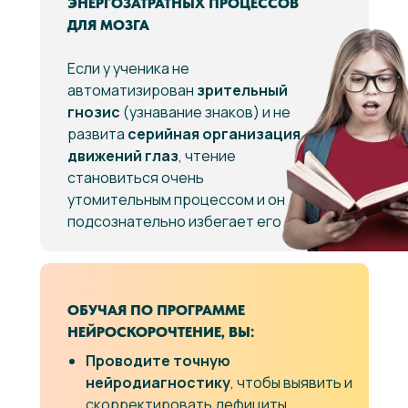
ЭНЕРГОЗАТРАТНЫХ ПРОЦЕССОВ
ДЛЯ МОЗГА
Если у ученика не
автоматизирован
зрительный
гнозис
(узнавание знаков) и не
развита
серийная организация
движений глаз
, чтение
становиться очень
утомительным процессом и он
подсознательно избегает его
ОБУЧАЯ ПО ПРОГРАММЕ
НЕЙРОСКОРОЧТЕНИЕ, ВЫ:
Проводите точную
нейродиагностику
, чтобы выявить и
скорректировать дефициты