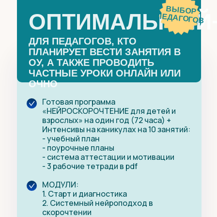
ВЫБОР
ОПТИМАЛЬНЫЙ
ПЕДАГОГОВ
ДЛЯ ПЕДАГОГОВ, КТО
ПЛАНИРУЕТ ВЕСТИ ЗАНЯТИЯ В
ОУ, А ТАКЖЕ ПРОВОДИТЬ
ЧАСТНЫЕ УРОКИ ОНЛАЙН ИЛИ
ОЧНО
Готовая программа
«
НЕЙРОСКОРОЧТЕНИЕ для детей и
взрослых
»
на один год (72 часа) +
Интенсивы на каникулах на 10 занятий:
- учебный план
- поурочные планы
- система аттестации и мотивации
- 3 рабочие тетради в pdf
МОДУЛИ:
1. Старт и диагностика
2. Системный нейроподход в
скорочтении