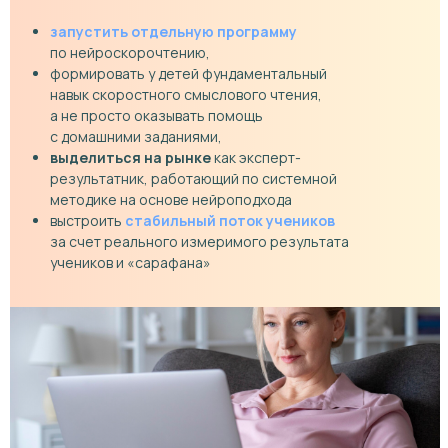
запустить отдельную программу
по нейроскорочтению,
формировать у детей фундаментальный
навык скоростного смыслового чтения,
а не просто оказывать помощь
с домашними заданиями,
выделиться на рынке
как эксперт-
результатник, работающий по системной
методике на основе нейроподхода
выстроить
стабильный поток учеников
за счет реального измеримого результата
учеников и «сарафана»