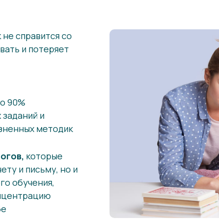
 не справится со
вать и потеряет
но 90%
 заданий и
озненных методик
огов,
которые
ету и письму, но и
го обучения,
онцентрацию
бе