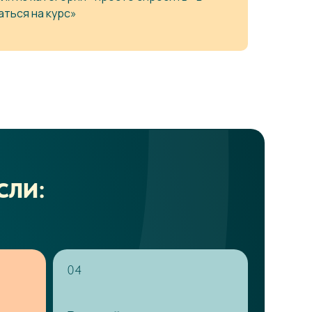
ться на курс»
СЛИ:
04