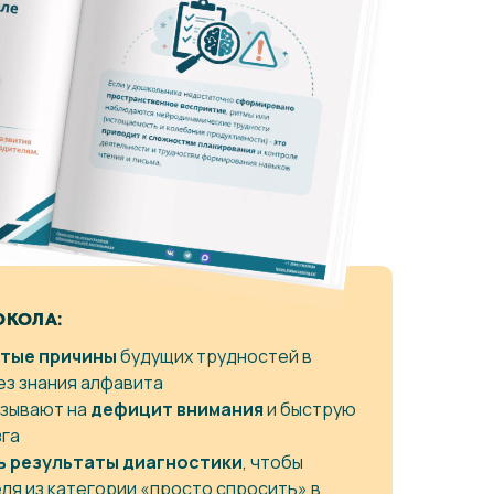
ОКОЛА:
ытые причины
будущих трудностей в
ез знания алфавита
азывают на
дефицит внимания
и быструю
га
ь результаты диагностики
, чтобы
ля из категории «просто спросить» в