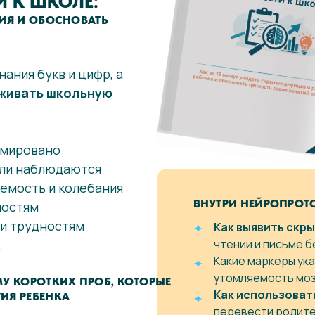
 К ШКОЛЕ:
ТИЯ И ОБОСНОВАТЬ
нания букв и цифр, а
рживать школьную
рмировано
или наблюдаются
емость и колебания
ВНУТРИ НЕЙРОПРОТ
ностям
 и трудностям
Как выявить скр
.
чтении и письме б
Какие маркеры ук
утомляемость моз
У КОРОТКИХ ПРОБ, КОТОРЫЕ
Как использоват
ИЯ РЕБЕНКА
перевести родите