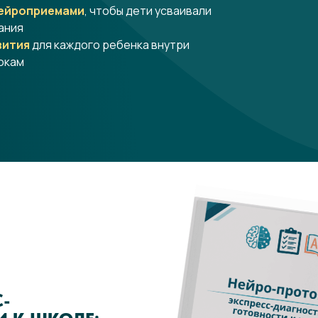
нейроприемами
, чтобы дети усваивали
ания
вития
для каждого ребенка внутри
рокам
-