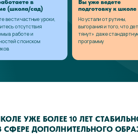
работаете в
Вы уже ведете
ме (школа/сад)
подготовку к школе
е вести частные уроки,
Но устали от рутины,
оитесь отсутствия
выгорания и того, что де
емы в работе и
тянут» даже стандартну
ностей с поиском
программу
иков
КОЛЕ УЖЕ БОЛЕЕ 10 ЛЕТ СТАБИЛЬ
В СФЕРЕ ДОПОЛНИТЕЛЬНОГО ОБРА