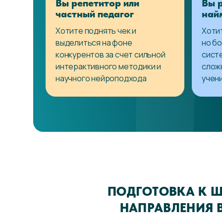
Вы репетитор или
Вы 
частный педагог
най
Хотите поднять чек и
Хотит
выделиться на фоне
но б
конкурентов за счет сильной
сист
интерактивного методики и
слож
научного нейроподхода
учен
ПОДГОТОВКА К Ш
НАПРАВЛЕНИЯ 