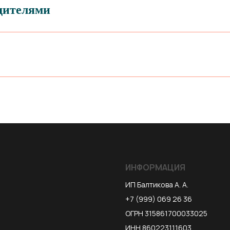
одителями
ИНФОРМАЦИЯ
ИП Балтикова А. А.
+7 (999) 069 26 36
ОГРН 315861700033025
ИНН 860223111603