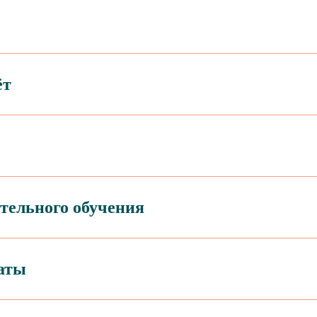
ёт
тельного обучения
аты